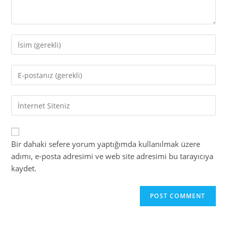
Enter
your
name
Enter
or
your
username
email
to
Enter
address
comment
your
to
website
comment
URL
Bir dahaki sefere yorum yaptığımda kullanılmak üzere
(optional)
adımı, e-posta adresimi ve web site adresimi bu tarayıcıya
kaydet.